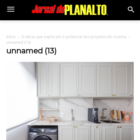
Início
6 ideias que exploram o potencial dos projetos de cozinha
unnamed (13)
unnamed (13)