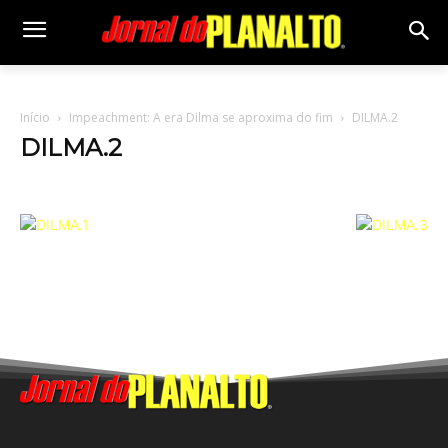
Início
Impeachment: A era Dilma se aproxima do fim
DILMA.2
DILMA.2