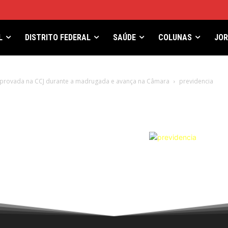
L
DISTRITO FEDERAL
SAÚDE
COLUNAS
JO
provada na CCJ durante a madrugada e avança na Câmara
previdencia