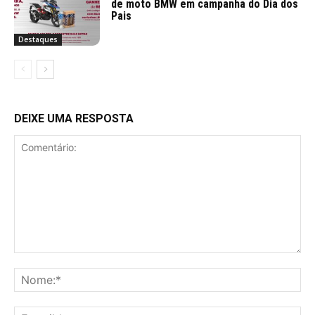
de moto BMW em campanha do Dia dos
Pais
Destaques
DEIXE UMA RESPOSTA
Comentário:
No
E-