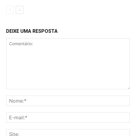
DEIXE UMA RESPOSTA
Comentário:
No
E-
mai
Sit