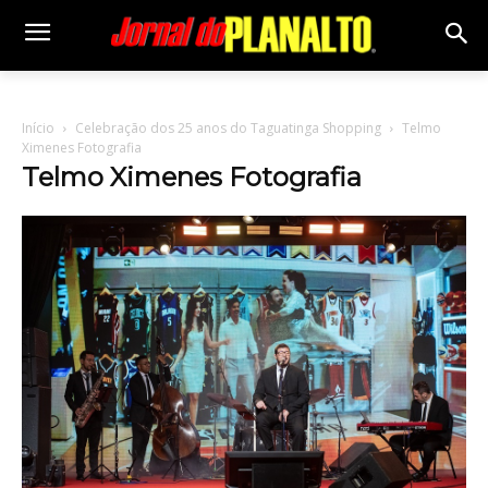
Início
Celebração dos 25 anos do Taguatinga Shopping
Telmo
Ximenes Fotografia
Telmo Ximenes Fotografia