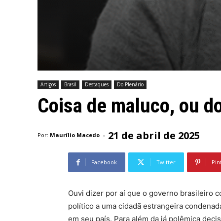
Artigos
Brasil
Destaques
Do Plenário
Coisa de maluco, ou d
21 de abril de 2025
-
Por:
Maurílio Macedo
Facebook
Twitter
Pin
Ouvi dizer por aí que o governo brasileiro 
político a uma cidadã estrangeira condenad
em seu país. Para além da já polêmica decis