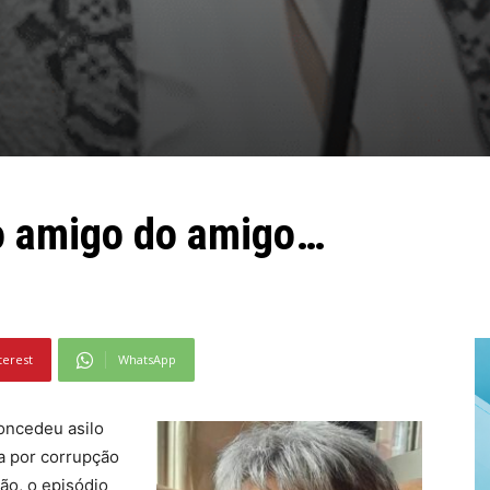
o amigo do amigo…
terest
WhatsApp
concedeu asilo
a por corrupção
ão, o episódio