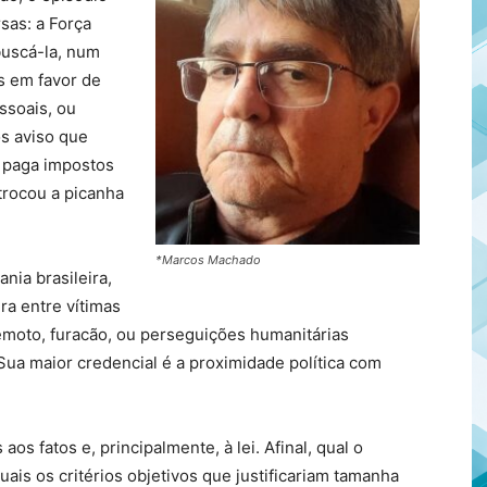
sas: a Força
 buscá-la, num
s em favor de
ssoais, ou
s aviso que
e paga impostos
trocou a picanha
*Marcos Machado
nia brasileira,
ra entre vítimas
remoto, furacão, ou perseguições humanitárias
Sua maior credencial é a proximidade política com
os fatos e, principalmente, à lei. Afinal, qual o
ais os critérios objetivos que justificariam tamanha