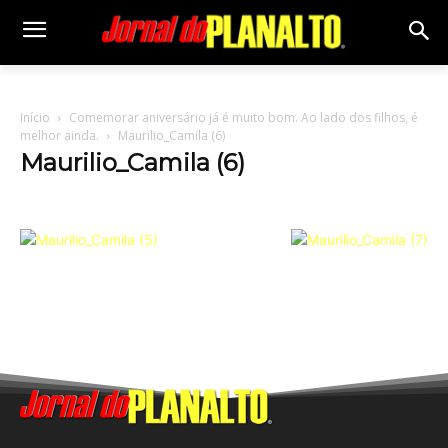
Início
Comemorar aniversário já é muito bom. Ao lado dos filhos, é
melhor ainda.
Maurilio_Camila (6)
Maurilio_Camila (6)