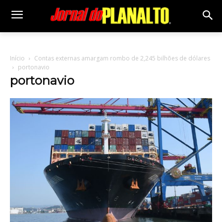
Início
Contas externas amargam rombo de 2,245 bilhões de dólares
portonavio
portonavio