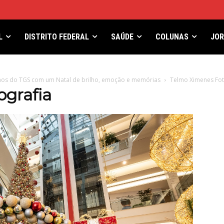
L
DISTRITO FEDERAL
SAÚDE
COLUNAS
JO
nos do TGS com um Natal de brilho, emoção e memórias
Telmo Ximenes Fot
grafia