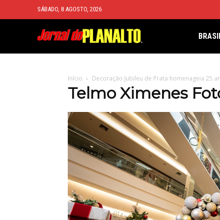
SÁBADO, 8 AGOSTO, 2026
BRASI
Início
Decoração Jubileu de Prata homenageia 25 a
Telmo Ximenes Foto