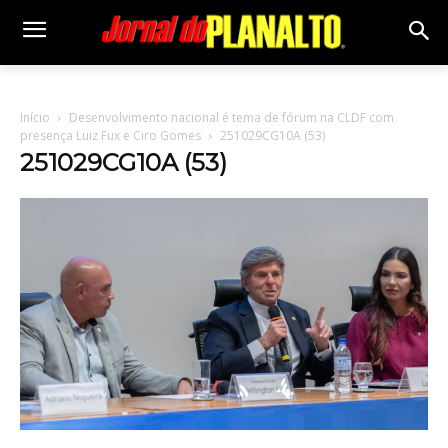
Início
Desenvolvimento nacional é tema de fórum na CLDF com
presença Luiz Fux e Ciro Gomes
251029CG10A (53)
251029CG10A (53)