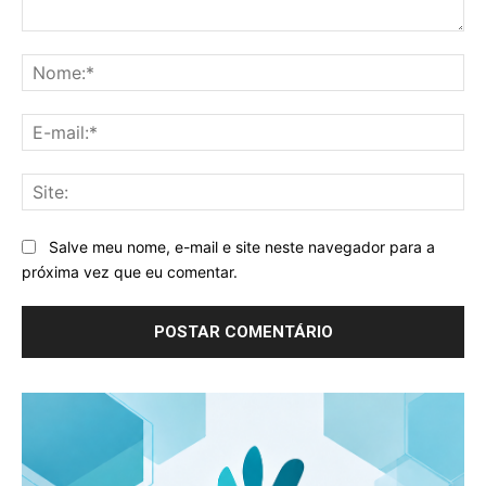
Comentário:
No
E-
mai
Sit
Salve meu nome, e-mail e site neste navegador para a
próxima vez que eu comentar.