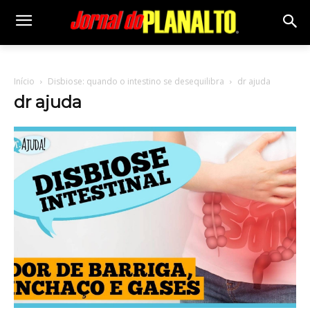
Início
Disbiose: quando o intestino se desequilibra
dr ajuda
dr ajuda