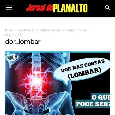
Início
Dor lombar ou lombalgia: saiba o que pode ser
dor_lombar
dor_lombar