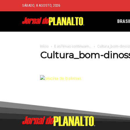
SÁBADO, 8 AGOSTO, 2026
BRASI
Início
E as férias continuam…
Cultura_bom-dinos
Cultura_bom-dinos