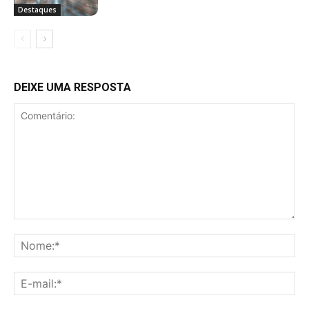
Destaques
DEIXE UMA RESPOSTA
Comentário:
No
E-
mai