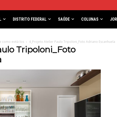
L
DISTRITO FEDERAL
SAÚDE
COLUNAS
JO
 como evitá-los
4_Projeto Atelier Paulo Tripoloni_Foto Adriano Escanhuela
aulo Tripoloni_Foto
a