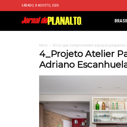
SÁBADO, 8 AGOSTO, 2026
BRASI
Início
Erros que comprometem espaços pequenos e
4_Projeto Atelier P
Adriano Escanhuel