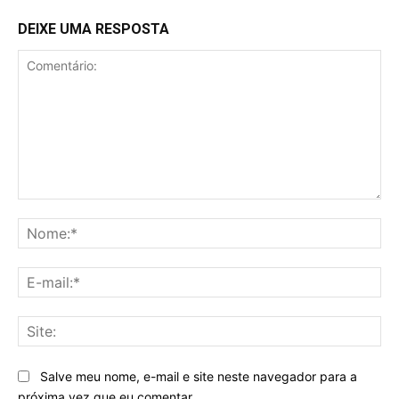
DEIXE UMA RESPOSTA
Comentário:
No
E-
mai
Sit
Salve meu nome, e-mail e site neste navegador para a
próxima vez que eu comentar.