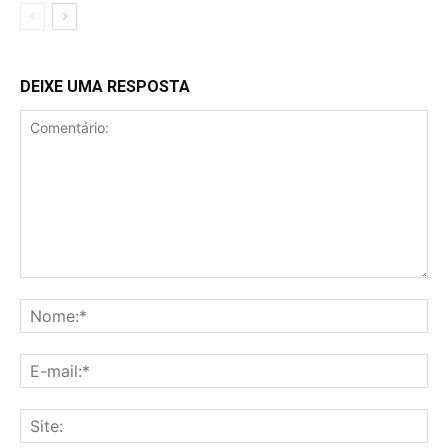
DEIXE UMA RESPOSTA
Comentário:
No
E-
mai
Sit