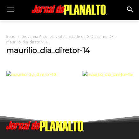
Início
Giovanna Antonelli visita unidade da GiOlaser no DF
maurilio_dia_diretor-14
maurilio_dia_diretor-14