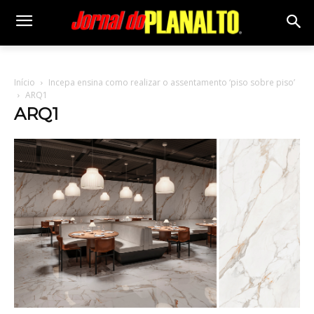
Início
Incepa ensina como realizar o assentamento ‘piso sobre piso’
ARQ1
ARQ1