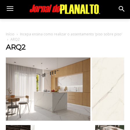
Início
Incepa ensina como realizar o assentamento ‘piso sobre piso’
ARQ2
ARQ2