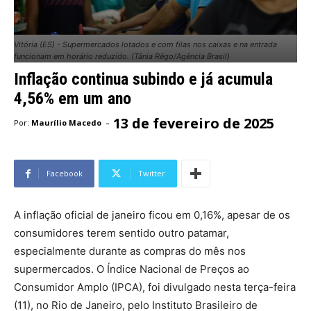
Vitória (ES) - Supermercados lotados e com filas nos caixas e na entrada
funcionam em horário reduzido. (Tânia Rêgo/Agência Brasil)
Inflação continua subindo e já acumula
4,56% em um ano
13 de fevereiro de 2025
-
Por:
Maurílio Macedo
Facebook
Twitter
A inflação oficial de janeiro ficou em 0,16%, apesar de os
consumidores terem sentido outro patamar,
especialmente durante as compras do mês nos
supermercados. O Índice Nacional de Preços ao
Consumidor Amplo (IPCA), foi divulgado nesta terça-feira
(11), no Rio de Janeiro, pelo Instituto Brasileiro de