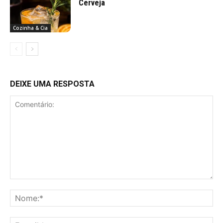
Cerveja
Cozinha & Cia
DEIXE UMA RESPOSTA
Comentário:
No
E-