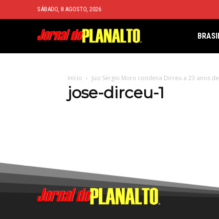
SÁBADO, 8 AGOSTO, 2026
BRASI
Início
Juiz Sérgio Moro condena Dirceu a 23 anos d
jose-dirceu-1