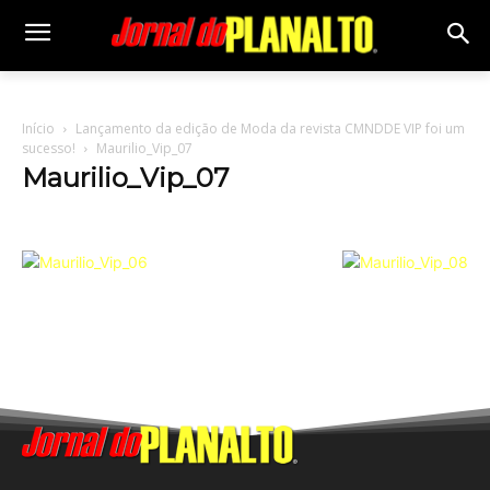
Início
Lançamento da edição de Moda da revista CMNDDE VIP foi um
sucesso!
Maurilio_Vip_07
Maurilio_Vip_07