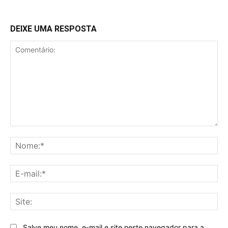
DEIXE UMA RESPOSTA
Comentário:
No
E-
mai
Sit
Salve meu nome, e-mail e site neste navegador para a