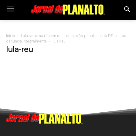
Início
Lula se torna réu em mais uma ação penal. Juiz do DF aceitou
denúncia integralmente
lula-reu
lula-reu