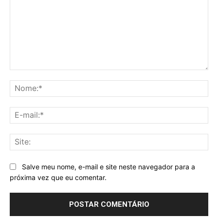
Comentário:
No
E-
mai
Sit
Salve meu nome, e-mail e site neste navegador para a
próxima vez que eu comentar.