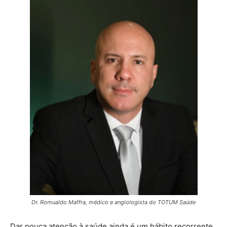
Dr. Romualdo Maffra, médico e angiologista do TOTUM Saúde
Dar pouca atenção à saúde ainda é um hábito recorrente