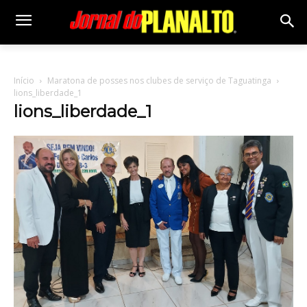
Início
Maratona de posses nos clubes de serviço de Taguatinga
lions_liberdade_1
lions_liberdade_1