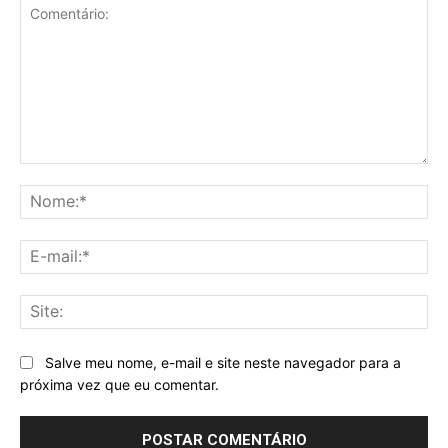
Comentário:
No
E-
mai
Sit
Salve meu nome, e-mail e site neste navegador para a
próxima vez que eu comentar.