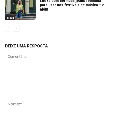
Looks com bermuda jeans feminina
para usar nos festivais de música – e
além
Brasil
DEIXE UMA RESPOSTA
Comentário:
No