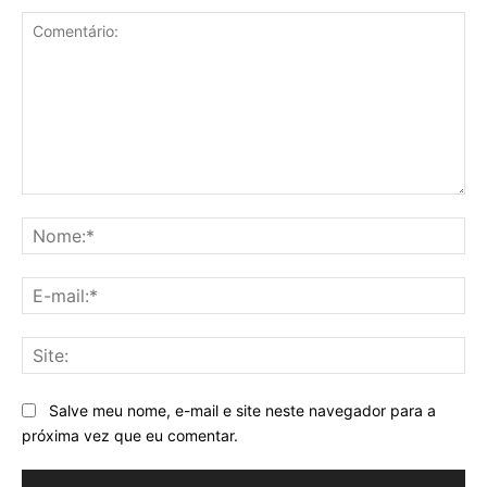
Comentário:
No
E-
mai
Sit
Salve meu nome, e-mail e site neste navegador para a
próxima vez que eu comentar.