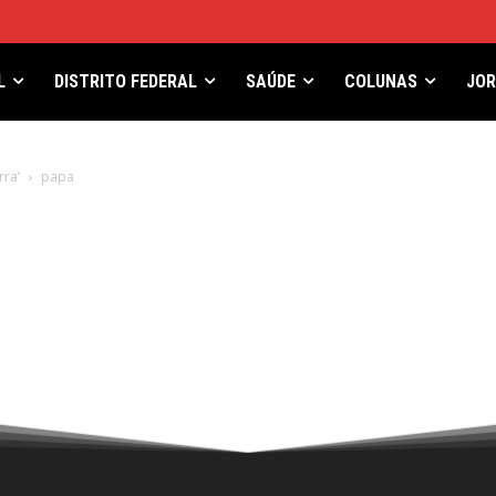
L
DISTRITO FEDERAL
SAÚDE
COLUNAS
JO
rra’
papa