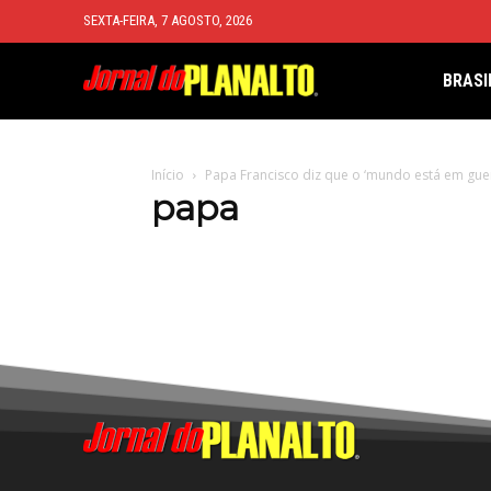
SEXTA-FEIRA, 7 AGOSTO, 2026
BRASI
Início
Papa Francisco diz que o ‘mundo está em gue
papa