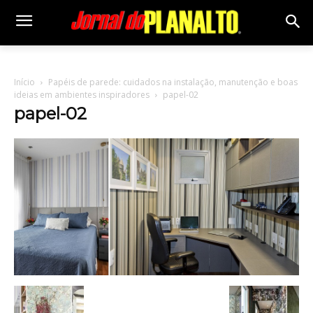
Início
Papéis de parede: cuidados na instalação, manutenção e boas
ideias em ambientes inspiradores
papel-02
papel-02