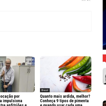
Brasil
locação por
Quanto mais ardida, melhor?
a impulsiona
Conheça 9 tipos de pimenta
tre anfitriões e
e quando usar cada uma