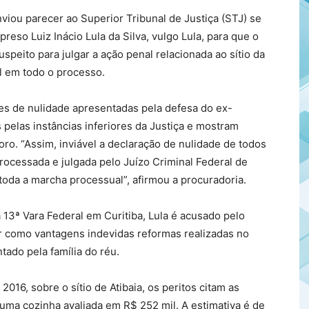
viou parecer ao Superior Tribunal de Justiça (STJ) se
reso Luiz Inácio Lula da Silva, vulgo Lula, para que o
speito para julgar a ação penal relacionada ao sítio da
al em todo o processo.
es de nulidade apresentadas pela defesa do ex-
pelas instâncias inferiores da Justiça e mostram
o. “Assim, inviável a declaração de nulidade de todos
rocessada e julgada pelo Juízo Criminal Federal de
toda a marcha processual”, afirmou a procuradoria.
 13ª Vara Federal em Curitiba, Lula é acusado pelo
r como vantagens indevidas reformas realizadas no
ntado pela família do réu.
2016, sobre o sítio de Atibaia, os peritos citam as
 uma cozinha avaliada em R$ 252 mil. A estimativa é de