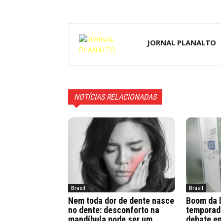
JORNAL PLANALTO
NOTÍCIAS RELACIONADAS
Brasil
Brasil
Nem toda dor de dente nasce
Boom da 
no dente: desconforto na
temporad
mandíbula pode ser um
debate en