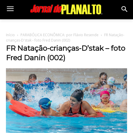
Início
PARABÓLICA ECONÔMICA: por Flávio Resende
FR Natação-
crianças-D'stak - foto Fred Danin (002)
FR Natação-crianças-D’stak – foto
Fred Danin (002)