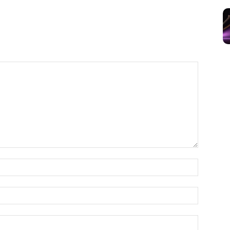
Nome:*
E-
mail:*
Site: