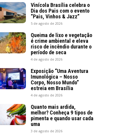
Vinícola Brasília celebra o
Dia dos Pais com o evento
“Pais, Vinhos & Jazz”
5 de agosto de 2026
Queima de lixo e vegetação
é crime ambiental e eleva
risco de incêndio durante o
período de seca
4 de agosto de 2026
Exposição “Uma Aventura
Imunológica – Nosso
Corpo, Nosso Mundo”
estreia em Brasília
4 de agosto de 2026
Quanto mais ardida,
melhor? Conheça 9 tipos de
pimenta e quando usar cada
uma
3 de agosto de 2026