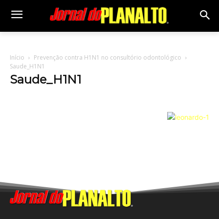
Início
Prevenção contra H1N1 no consultório odontológico
Saude_H1N1
Saude_H1N1