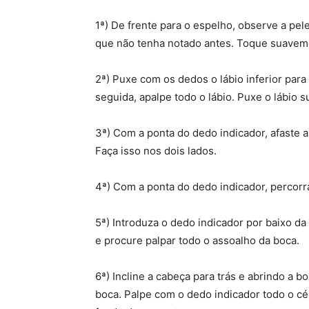
1ª) De frente para o espelho, observe a pel
que não tenha notado antes. Toque suaveme
2ª) Puxe com os dedos o lábio inferior para
seguida, apalpe todo o lábio. Puxe o lábio s
3ª) Com a ponta do dedo indicador, afaste 
Faça isso nos dois lados.
4ª) Com a ponta do dedo indicador, percorra
5ª) Introduza o dedo indicador por baixo d
e procure palpar todo o assoalho da boca.
6ª) Incline a cabeça para trás e abrindo a
boca. Palpe com o dedo indicador todo o 