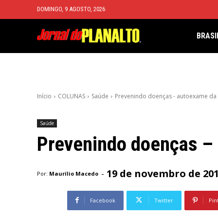
DOMINGO, 9 AGOSTO, 2026
BRASI
Início
COLUNAS
Saúde
Prevenindo doenças - autoexame da
Saúde
Prevenindo doenças –
19 de novembro de 20
-
Por:
Maurílio Macedo
Facebook
Twitter
Pin