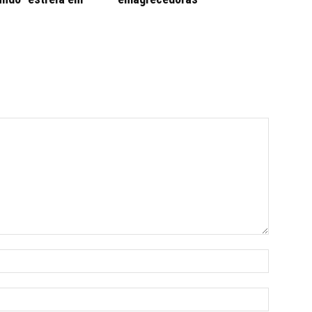
Nome:*
E-
mail:*