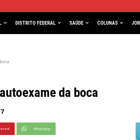
L
DISTRITO FEDERAL
SAÚDE
COLUNAS
JO
 boca
 autoexame da boca
17
terest
WhatsApp