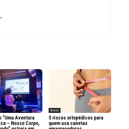
br
a
Brasil
o “Uma Aventura
5 riscos ortopédicos para
ica – Nosso Corpo,
quem usa canetas
ndo” estreia em
emagrecedoras