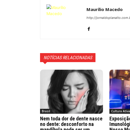
Maurílio Macedo
http://jornaldoplanalto.com.
NOTÍCIAS RELACIONADAS
Brasil
Cultura Ativ
Nem toda dor de dente nasce
Exposiçã
no dente: desconforto na
Imunológ
mandíbula pode ser um
Nosso Mu