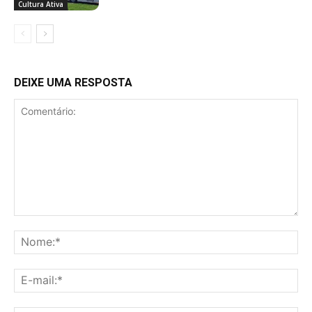
Cultura Ativa
DEIXE UMA RESPOSTA
Comentário:
No
E-
mai