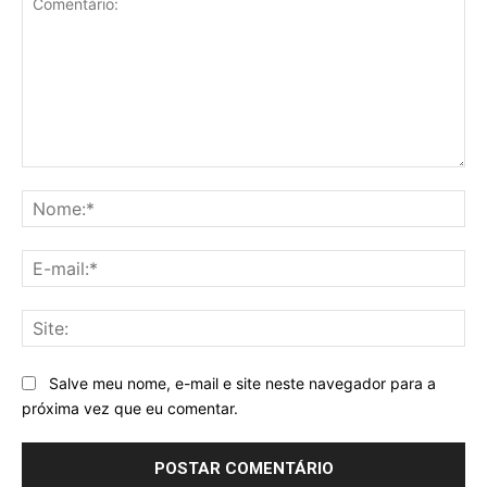
Comentário:
No
E-
mai
Sit
Salve meu nome, e-mail e site neste navegador para a
próxima vez que eu comentar.