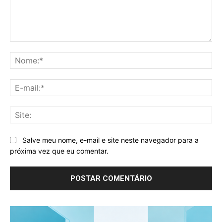
Comentário:
No
E-
mai
Sit
Salve meu nome, e-mail e site neste navegador para a
próxima vez que eu comentar.