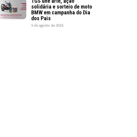
TGS une arte, ação
solidária e sorteio de moto
BMW em campanha do Dia
dos Pais
5 de agosto de 2026