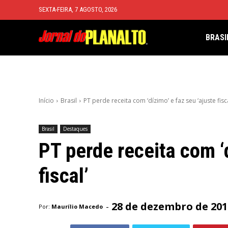
SEXTA-FEIRA, 7 AGOSTO, 2026
BRASI
Início
Brasil
PT perde receita com ‘dízimo’ e faz seu ‘ajuste fisca
Brasil
Destaques
PT perde receita com ‘d
fiscal’
28 de dezembro de 201
-
Por:
Maurílio Macedo