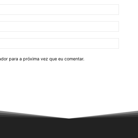
Nome:*
E-
mail:*
Site:
ador para a próxima vez que eu comentar.