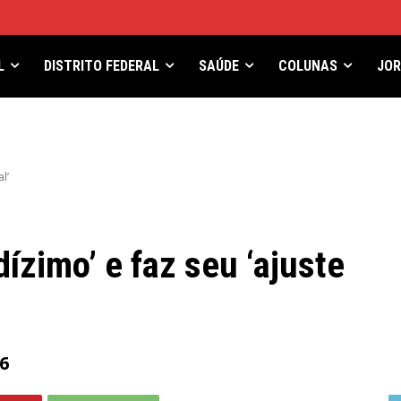
L
DISTRITO FEDERAL
SAÚDE
COLUNAS
JO
l’
ízimo’ e faz seu ‘ajuste
6