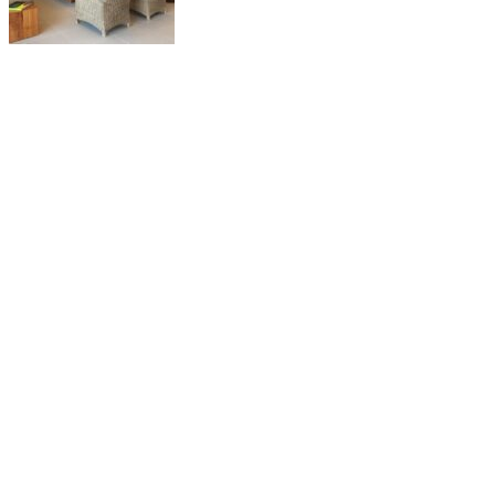
Diretora: Camila Vilasboa
Editor: Marcos Machado
Contatos:
jornaldoplanalto.jp@gmail.com