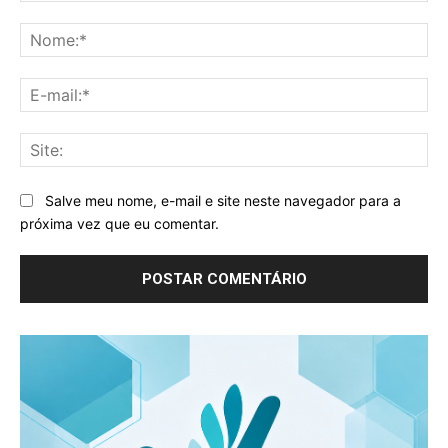
Comentário:
No
E-
mai
Sit
Salve meu nome, e-mail e site neste navegador para a
próxima vez que eu comentar.