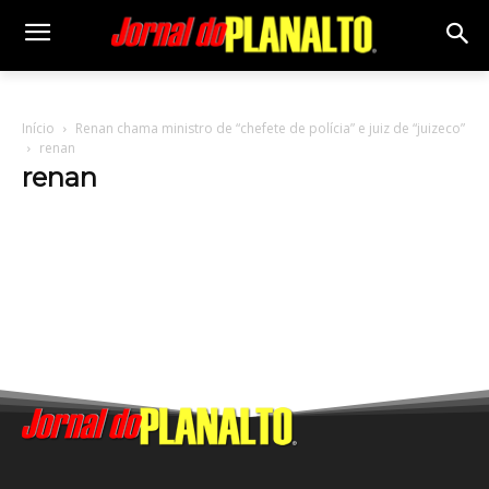
Início
Renan chama ministro de “chefete de polícia” e juiz de “juizeco”
renan
renan