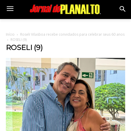
Início
Roseli Vilasboa recebe convidados para celebrar seus 60 anos
ROSELI (9)
ROSELI (9)