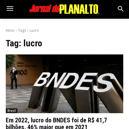
Início
Tags
Lucro
Tag:
lucro
Brasil
Em 2022, lucro do BNDES foi de R$ 41,7
bilhões, 46% maior que em 2021