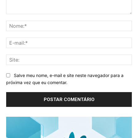
Comentário:
No
E-
mai
Sit
Salve meu nome, e-mail e site neste navegador para a
próxima vez que eu comentar.