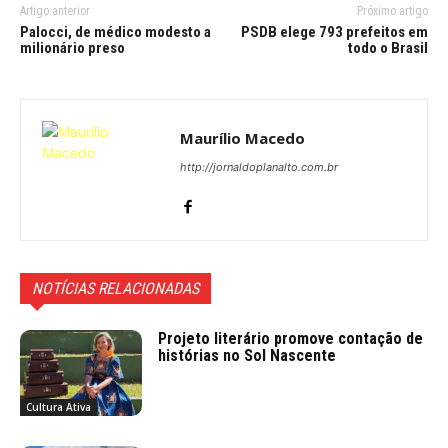
Artigo anterior
Próximo artigo
Palocci, de médico modesto a
PSDB elege 793 prefeitos em
milionário preso
todo o Brasil
Maurílio Macedo
http://jornaldoplanalto.com.br
NOTÍCIAS RELACIONADAS
Projeto literário promove contação de
histórias no Sol Nascente
Cultura Ativa